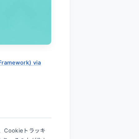
 Framework) via
ookieトラッキ