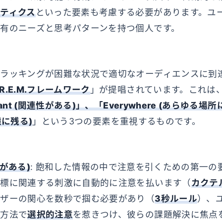
ティクス
といった要素も考慮する必要があります。ユ
有のニーズと思考パターンを持つ個人です。
ラッキングが困難な状況で適切なオーディエンスに到
R.E.M.フレームワーク
」が提唱されています。これは
vant (関連性がある)」、「Everywhere (あらゆる
記憶に残る)
」という3つの要素を重視するものです。
連性がある)
: 飽和した情報の中で注意を引くための第一の
目標に関連する刺激に自動的に注意を払います（
カクテ
ーザーの関心を数秒で掴む必要があり（
3秒ルール
）、
つ方法で
選択的注意
を惹きつけ、彼らの課題解決に焦点